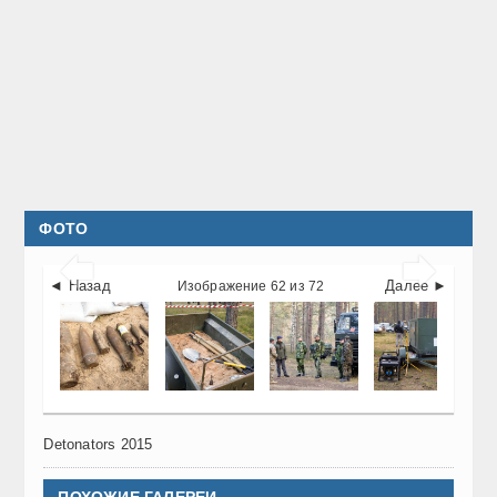
ФОТО


◄ Назад
Далее ►
Изображение 62 из 72
Detonators 2015