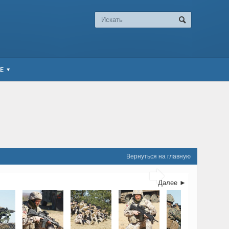
Е
Вернуться на главную

Далее ►