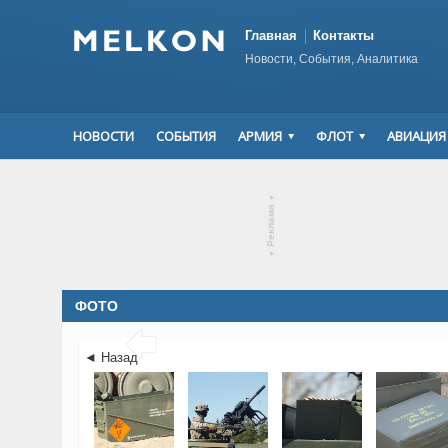
Главная
Контакты
Новости, События, Аналитика
НОВОСТИ
СОБЫТИЯ
АРМИЯ
ФЛОТ
АВИАЦИЯ
▾
Реклама
▾
ФОТО

◄ Назад