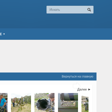
Е
Вернуться на главную

Далее ►