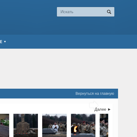
Е
Вернуться на главную

Далее ►