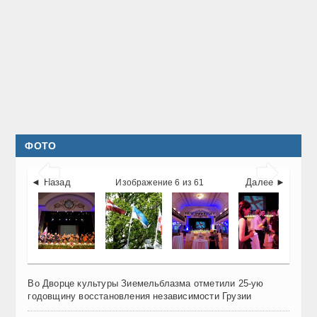
ФОТО


◄ Назад
Далее ►
Изображение 6 из 61
Во Дворце культуры Зиемельблазма отметили 25-ую
годовщину восстановления независимости Грузии