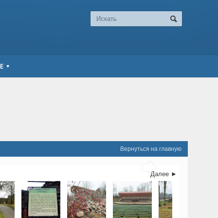
Е
Вернуться на главную

Далее ►