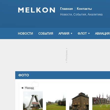
Главная
Контакты
Новости, События, Аналитика
НОВОСТИ
СОБЫТИЯ
АРМИЯ
ФЛОТ
АВИАЦИЯ
▾
Реклама
▾
ФОТО

◄ Назад