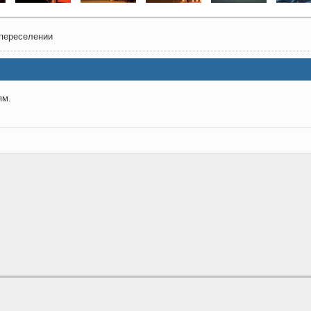
 переселении
ям.