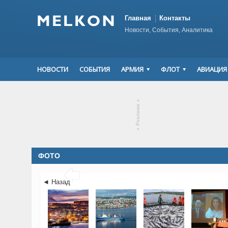
Главная
Контакты
Новости, События, Аналитика
НОВОСТИ
СОБЫТИЯ
АРМИЯ
ФЛОТ
АВИАЦИЯ
▾
Реклама
▾
ФОТО

◄ Назад