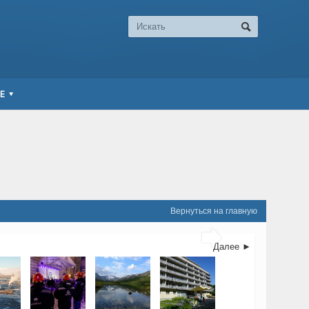
Е
Вернуться на главную

Далее ►