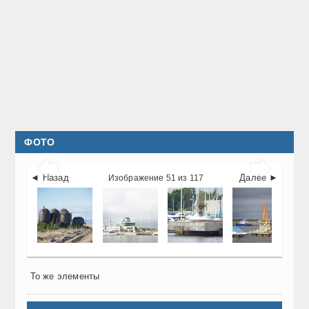
ФОТО


◄ Назад
Далее ►
Изображение 51 из 117
То же элементы