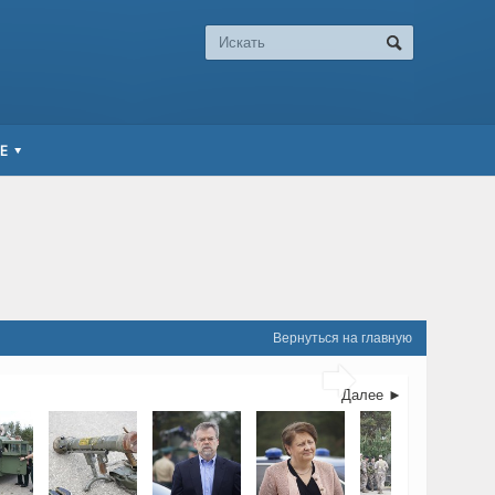
Е
Вернуться на главную

Далее ►