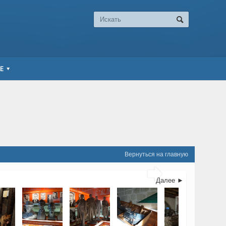
Е
Вернуться на главную

Далее ►