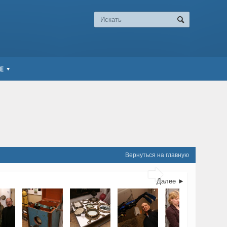
Е
Вернуться на главную

Далее ►