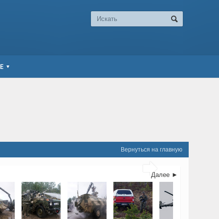
Е
Вернуться на главную

Далее ►