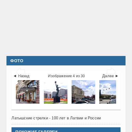
ФОТО


◄ Назад
Далее ►
Изображение 4 из 30
Латышские стрелки - 100 лет в Латвии и России