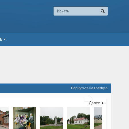
Е
Вернуться на главную

Далее ►