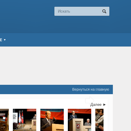
Е
Вернуться на главную

Далее ►