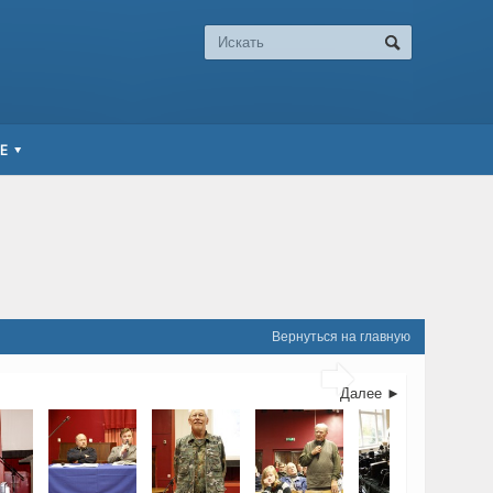
Е
Вернуться на главную

Далее ►