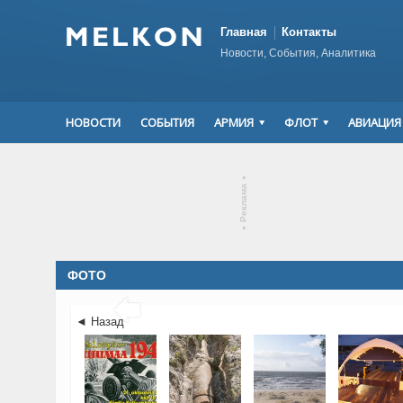
Главная
Контакты
Новости, События, Аналитика
НОВОСТИ
СОБЫТИЯ
АРМИЯ
ФЛОТ
АВИАЦИЯ
▾
Реклама
▾
ФОТО

◄ Назад