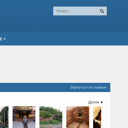
Е
Вернуться на главную

Далее ►