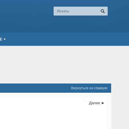
Е
Вернуться на главную

Далее ►