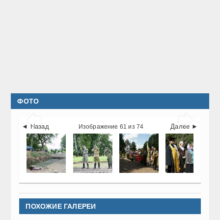
ФОТО


◄ Назад
Далее ►
Изображение 61 из 74
ПОХОЖИЕ ГАЛЕРЕИ