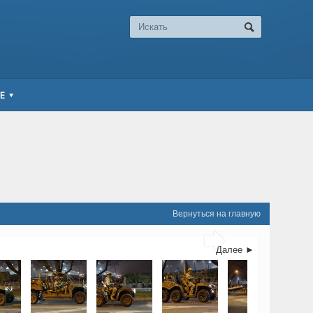
Е
Вернуться на главную

Далее ►