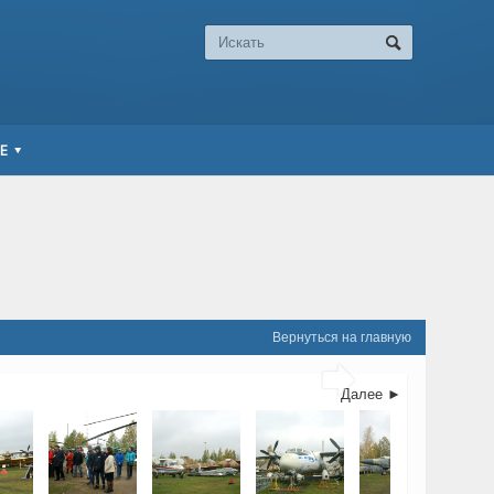
Е
Вернуться на главную

Далее ►