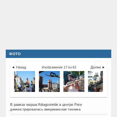
ФОТО


◄ Назад
Далее ►
Изображение 17 из 62
В рамках марша #dragoonride в центре Риги
демонстрировалась американская техника