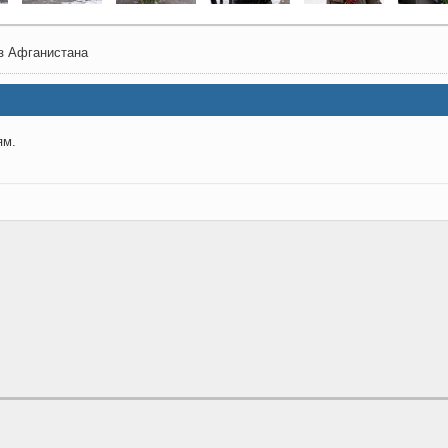
из Афганистана
ям.