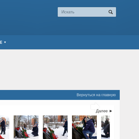
Е
Вернуться на главную

Далее ►