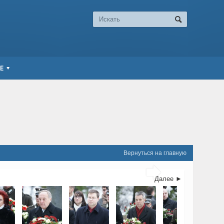
Е
Вернуться на главную

Далее ►