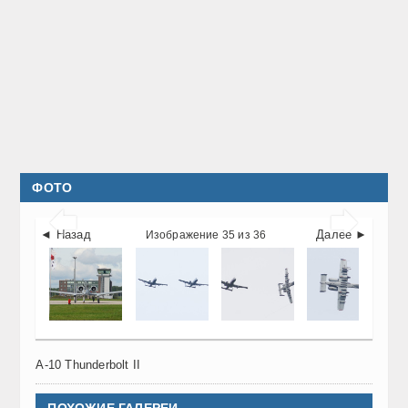
ФОТО


◄ Назад
Далее ►
Изображение 35 из 36
A-10 Thunderbolt II