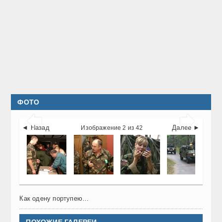
ФОТО


◄ Назад
Далее ►
Изображение 2 из 42
Как одену портупею…