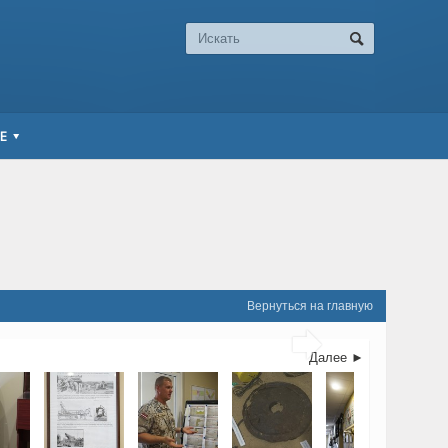
Е
Вернуться на главную

Далее ►