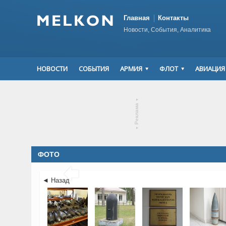
Главная
Контакты
Новости, События, Аналитика
НОВОСТИ
СОБЫТИЯ
АРМИЯ
ФЛОТ
АВИАЦИЯ
▾
Реклама
▾
ФОТО

◄ Назад