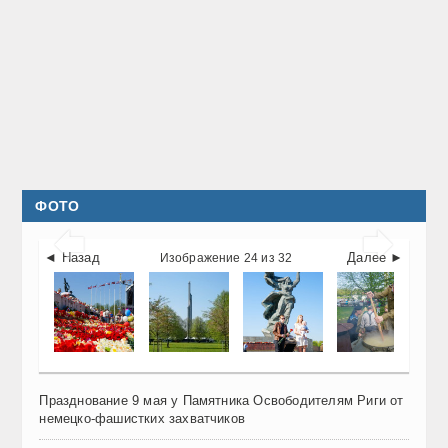
ФОТО


◄ Назад
Далее ►
Изображение 24 из 32
Празднование 9 мая у Памятника Освободителям Риги от
немецко-фашистких захватчиков