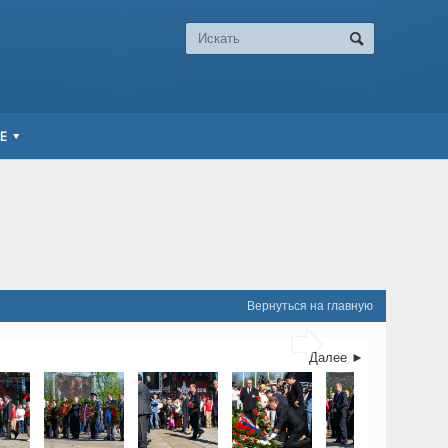
Е
Вернуться на главную

Далее ►