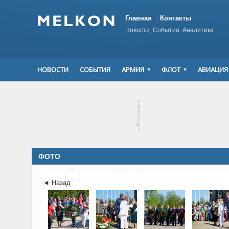
Главная
Контакты
Новости, События, Аналитика
НОВОСТИ
СОБЫТИЯ
АРМИЯ
ФЛОТ
АВИАЦИЯ
▾
Реклама
▾
ФОТО

◄ Назад