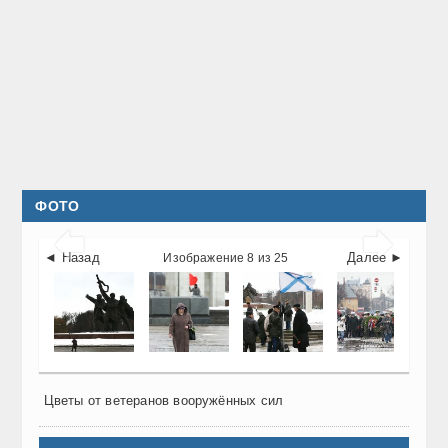
ФОТО


◄ Назад
Далее ►
Изображение 8 из 25
Цветы от ветеранов вооружённых сил