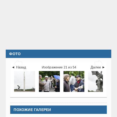
ФОТО


◄ Назад
Далее ►
Изображение 21 из 54
ПОХОЖИЕ ГАЛЕРЕИ