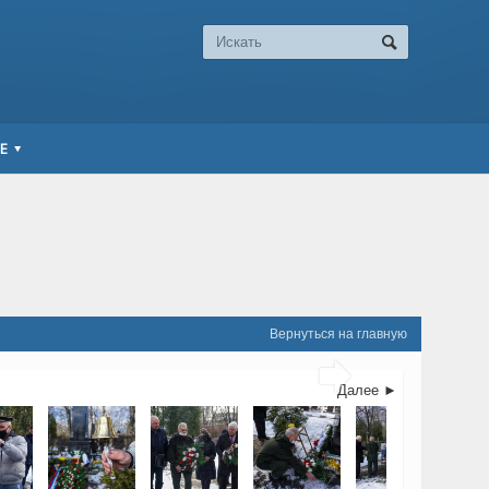
Е
Вернуться на главную

Далее ►