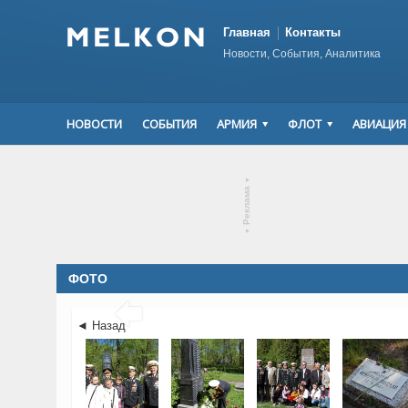
Главная
Контакты
Новости, События, Аналитика
НОВОСТИ
СОБЫТИЯ
АРМИЯ
ФЛОТ
АВИАЦИЯ
▾
Реклама
▾
ФОТО

◄ Назад