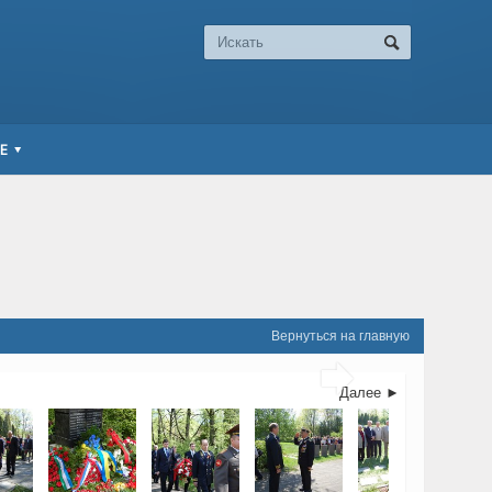
Е
Вернуться на главную

Далее ►